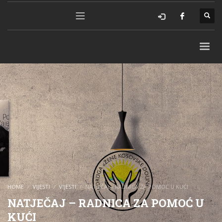
HOME
VIJESTI
VIJESTI
NATJEČAJ – RADNICA ZA POMOĆ U KUĆI
NATJEČAJ – RADNICA ZA POMOĆ U
KUĆI