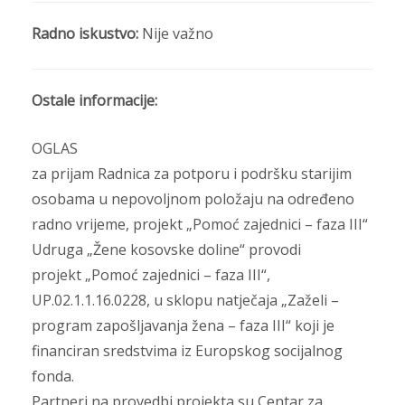
Radno iskustvo:
Nije važno
Ostale informacije:
OGLAS
za prijam Radnica za potporu i podršku starijim
osobama u nepovoljnom položaju na određeno
radno vrijeme, projekt „Pomoć zajednici – faza III“
Udruga „Žene kosovske doline“ provodi
projekt „Pomoć zajednici – faza III“,
UP.02.1.1.16.0228, u sklopu natječaja „Zaželi –
program zapošljavanja žena – faza III“ koji je
financiran sredstvima iz Europskog socijalnog
fonda.
Partneri na provedbi projekta su Centar za