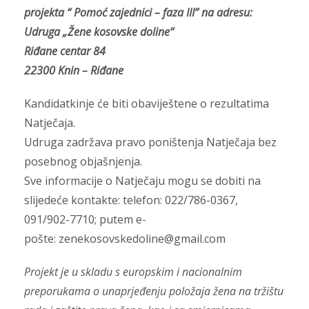
projekta “ Pomoć zajednici – faza III” na adresu:
Udruga „Žene kosovske doline“
Riđane centar 84
22300 Knin – Riđane
Kandidatkinje će biti obaviještene o rezultatima
Natječaja.
Udruga zadržava pravo poništenja Natječaja bez
posebnog objašnjenja.
Sve informacije o Natječaju mogu se dobiti na
slijedeće kontakte: telefon: 022/786-0367,
091/902-7710; putem e-
pošte: zenekosovskedoline@gmail.com
Projekt je u skladu s europskim i nacionalnim
preporukama o unaprjeđenju položaja žena na tržištu