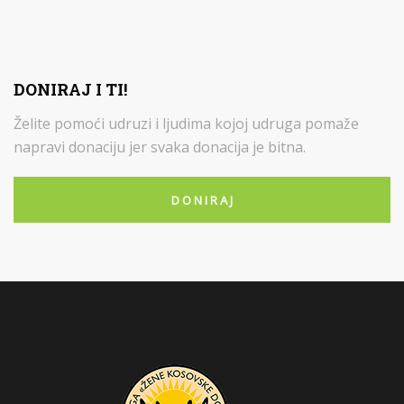
DONIRAJ I TI!
Želite pomoći udruzi i ljudima kojoj udruga pomaže
napravi donaciju jer svaka donacija je bitna.
D O N I R A J