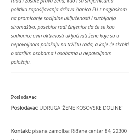
rada i zaštite prava žena, kao i sa smjernicama
politika zapošljavanja država članica EU s naglaskom
na promicanje socijalne uključenosti i suzbijanja
siromaštva, posebice radi činjenice da će se kao
sudionice ovih aktivnosti uključivati žene koje su u
nepovoljnom položaju na tržištu rada, a koje će skrbiti
o starijim osobama i osobama u nepovoljnom
položaju.
Poslodavac
Poslodavac:
UDRUGA ‘ŽENE KOSOVSKE DOLINE’
Kontakt:
pisana zamolba: Riđane centar 84, 22300