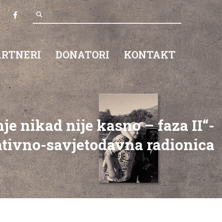
ARTNERI
DONATORI
KONTAKT
je nikad nije kasno – faza II“-
tivno-savjetodavna radionica