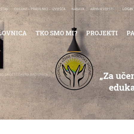
EŠTAJI
ODLUKE – PRAVILNICI – IZVJEŠĆA
NABAVA
ARHIVA VIJESTI
LOGIN
LOVNICA
TKO SMO MI?
PROJEKTI
P
„Za učen
IVNO-SAVJETODAVNA RADIONICA
eduka