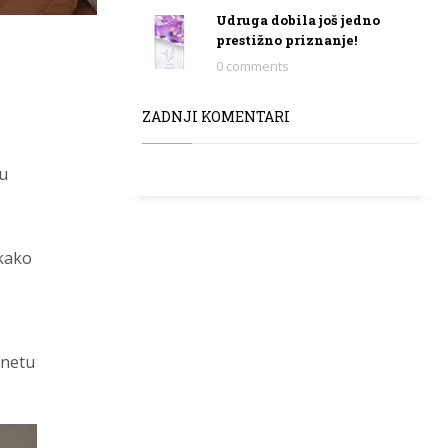
Udruga dobila još jedno
prestižno priznanje!
0 comments
ZADNJI KOMENTARI
su
 kako
rnetu