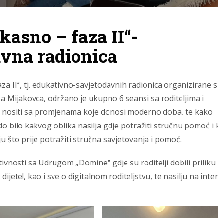
kasno – faza II“-
vna radionica
za II“, tj. edukativno-savjetodavnih radionica organizirane 
sa Mijakovca, održano je ukupno 6 seansi sa roditeljima i
e nositi sa promjenama koje donosi moderno doba, te kako
do bilo kakvog oblika nasilja gdje potražiti stručnu pomoć i
u što prije potražiti stručna savjetovanja i pomoć.
ivnosti sa Udrugom „Domine“ gdje su roditelji dobili priliku
dijete!, kao i sve o digitalnom roditeljstvu, te nasilju na inte