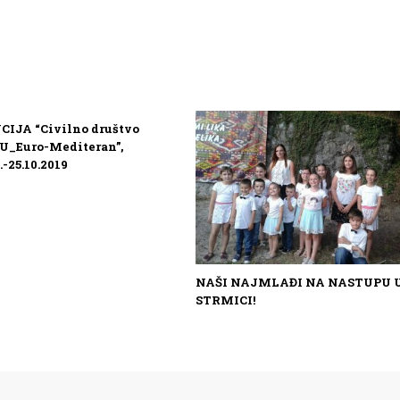
IJA “Civilno društvo
EU_Euro-Mediteran”,
.-25.10.2019
NAŠI NAJMLAĐI NA NASTUPU 
STRMICI!