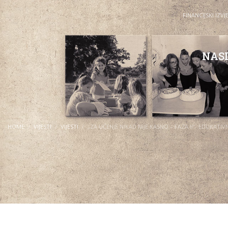
FINANCIJSKI IZVJ
NAS
HOME
VIJESTI
VIJESTI
„ZA UČENJE NIKAD NIJE KASNO – FAZA II“- EDUKAT