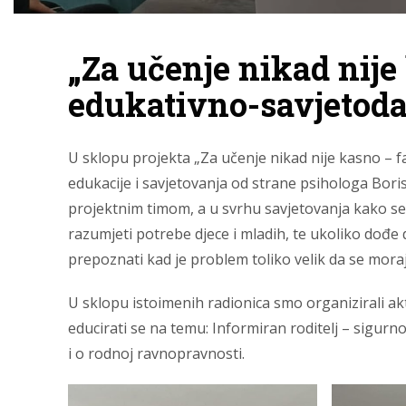
„Za učenje nikad nije 
edukativno-savjetoda
U sklopu projekta „Za učenje nikad nije kasno – fa
edukacije i savjetovanja od strane psihologa Bori
projektnim timom, a u svrhu savjetovanja kako s
razumjeti potrebe djece i mladih, te ukoliko dođe 
prepoznati kad je problem toliko velik da se moraj
U sklopu istoimenih radionica smo organizirali akt
educirati se na temu: Informiran roditelj – sigurno 
i o rodnoj ravnopravnosti.