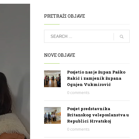
PRETRAŽI OBJAVE
NOVE OBJAVE
Posjetio nas je župan Paško
Rakić i zamjenik župana
Ognjen Vukmirović
0 comments
Posjet predstavnika
Britanskog veleposlanstva u
Republici Hrvatskoj
0 comments