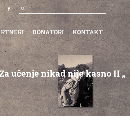
ARTNERI
DONATORI
KONTAKT
 Za učenje nikad nije kasno II „