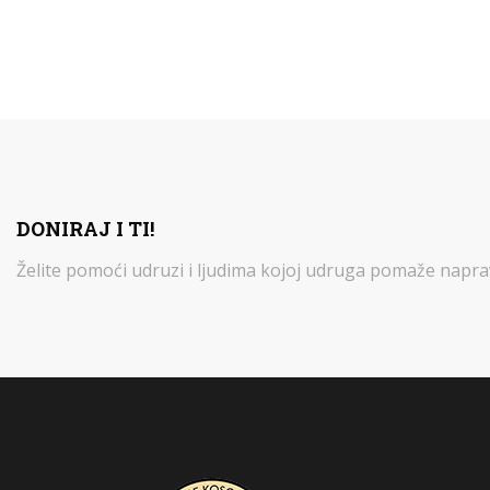
DONIRAJ I TI!
Želite pomoći udruzi i ljudima kojoj udruga pomaže napravi