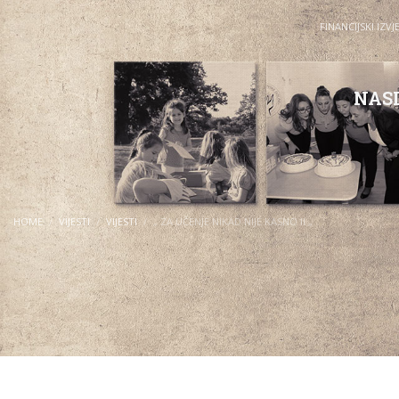
FINANCIJSKI IZVJ
NAS
HOME
VIJESTI
VIJESTI
„ ZA UČENJE NIKAD NIJE KASNO II „