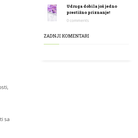
Udruga dobila još jedno
prestižno priznanje!
0 comments
ZADNJI KOMENTARI
sti,
ti sa