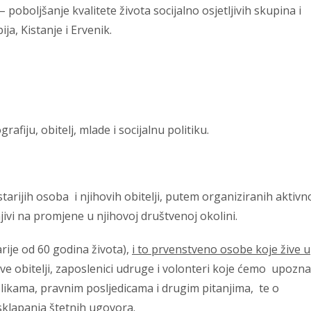
– poboljšanje kvalitete života socijalno osjetljivih skupina i
ja, Kistanje i Ervenik.
fiju, obitelj, mlade i socijalnu politiku.
tarijih osoba i njihovih obitelji, putem organiziranih aktivno
anjivi na promjene u njihovoj društvenoj okolini.
rije od 60 godina života),
i to prvenstveno osobe koje žive u
ove obitelji, zaposlenici udruge i volonteri koje ćemo upozna
ikama, pravnim posljedicama i drugim pitanjima, te o
sklapanja štetnih ugovora.