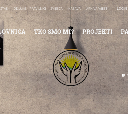
EŠTAJI
ODLUKE – PRAVILNICI – IZVJEŠĆA
NABAVA
ARHIVA VIJESTI
LOGIN
LOVNICA
TKO SMO MI?
PROJEKTI
P
„