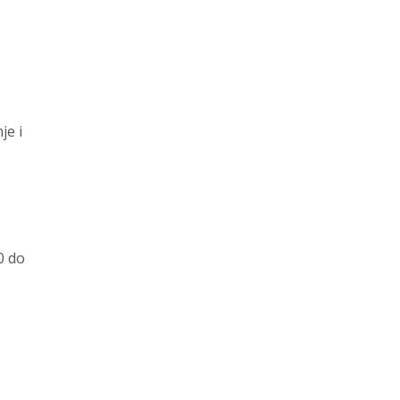
je i
0 do