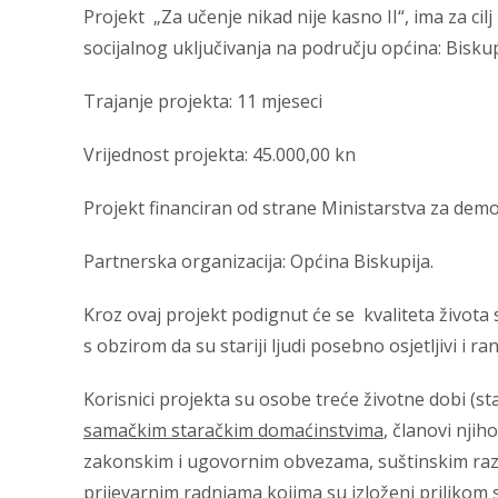
Projekt „Za učenje nikad nije kasno II“, ima za cilj 
socijalnog uključivanja na području općina: Biskupi
Trajanje projekta: 11 mjeseci
Vrijednost projekta: 45.000,00 kn
Projekt financiran od strane Ministarstva za demogra
Partnerska organizacija: Općina Biskupija.
Kroz ovaj projekt podignut će se kvaliteta života s
s obzirom da su stariji ljudi posebno osjetljivi i r
Korisnici projekta su osobe treće životne dobi (sta
samačkim staračkim domaćinstvima
, članovi njih
zakonskim i ugovornim obvezama, suštinskim razl
prijevarnim radnjama kojima su izloženi prilikom 