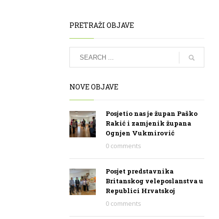
PRETRAŽI OBJAVE
NOVE OBJAVE
Posjetio nas je župan Paško
Rakić i zamjenik župana
Ognjen Vukmirović
0 comments
Posjet predstavnika
Britanskog veleposlanstva u
Republici Hrvatskoj
0 comments