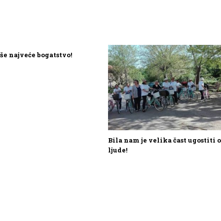
še najveće bogatstvo!
Bila nam je velika čast ugostiti 
ljude!