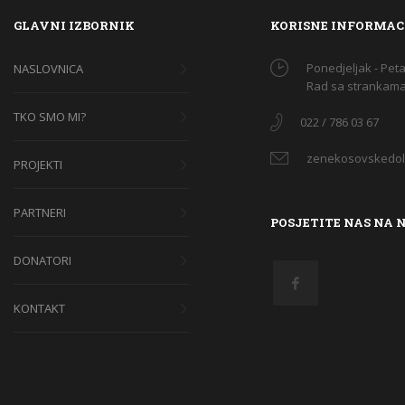
GLAVNI IZBORNIK
KORISNE INFORMAC
Ponedjeljak - Peta
NASLOVNICA
Rad sa strankama 
TKO SMO MI?
022 / 786 03 67
zenekosovskedol
PROJEKTI
PARTNERI
POSJETITE NAS NA 
DONATORI
KONTAKT