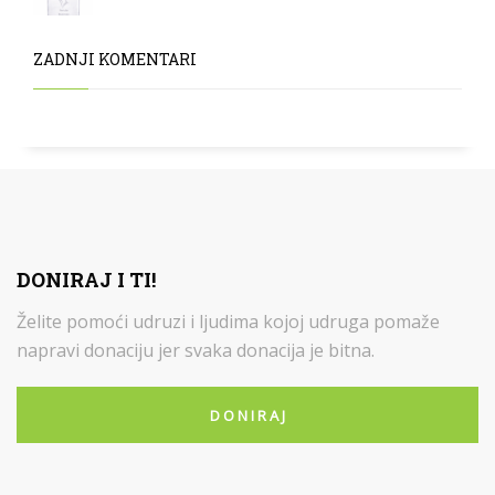
ZADNJI KOMENTARI
DONIRAJ I TI!
Želite pomoći udruzi i ljudima kojoj udruga pomaže
napravi donaciju jer svaka donacija je bitna.
D O N I R A J