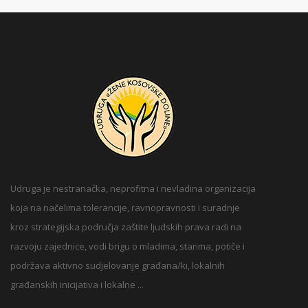
Udruga je nestranačka, neprofitna i nevladina organizacija
koja na načelima tolerancije, ravnopravnosti i suradnje
kroz strategijska područja zaštite ljudskih prava radi na
razvoju zajednice, vodi brigu o mladima, starima, potiče i
podržava aktivno sudjelovanje građana/ki, lokalnih
građanskih inicijativa i lokalne ...