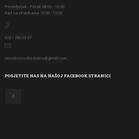
Ponedjeljak - Petak 08:00 - 16:00
Rad sa strankama 10:00 - 15:00
022 / 786 03 67
zenekosovskedoline@gmail.com
POSJETITE NAS NA NAŠOJ FACEBOOK STRANICI