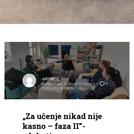
admin
0
PONEDJELJAK, 10 STUDENOGA 2025
/
PUBLISHED IN
VIJESTI
„Za učenje nikad nije
kasno – faza II“-