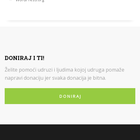
DONIRAJ I TI!
Želite pomoći udruzi i ljudima kojoj udruga pomaže
napravi donaciju jer svaka donacija je bitna.
D O N I R A J