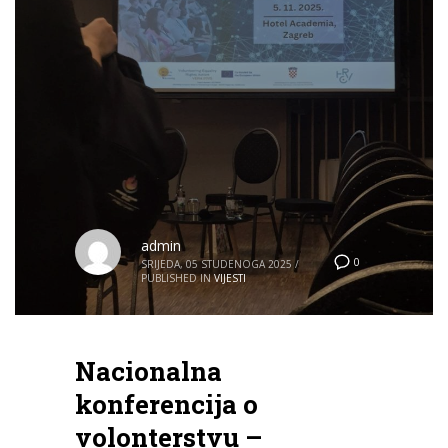
admin
0
SRIJEDA, 05 STUDENOGA 2025
/
PUBLISHED IN
VIJESTI
Nacionalna
konferencija o
volonterstvu –