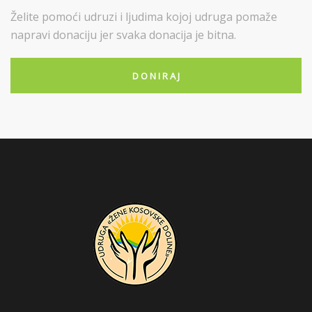
Želite pomoći udruzi i ljudima kojoj udruga pomaže
napravi donaciju jer svaka donacija je bitna.
D O N I R A J